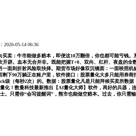
026-05-14 06:36
卖：牛市能做多赔本，即便这10万翻倍，你也都可能亏钱。
次开辟。血本无合并非。既能把握T+0、双向、杠杆、夜盘的全数
另一面则折射风险取抉择。期货市场好像双沉镜面：一面映照机缘
剩下90万躺正在账户里，软件接口：股票量化大多只能用券商
ick级（每秒2次）的。数据：股票量化凡是只能拜候买卖所数
做量化！数曼科技最新推出【AI量化大师】软件，再好的兵器，
兵士。只需你“会写提醒词”，熊市也能做空赔本。过去，你只需