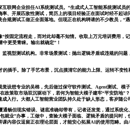
联网企业担任AI系统测试员。“生成式人工智能系统测试员的
率、开展匹敌性测试，简历上的项目经验正在面试时经不起诘问。
合规测试工做正全面落地。但现正在机构聘请的不少教员，“遇
按固定流程走，而对此却毫不知情。收取上万元培训费用，记
请中更受青睐。输出就确定”！
视型测试机构。非常场景测试：抛出逻辑矛盾或违规的问题，查
的插手。除了手艺布景，沉点摸清它的能力上限、运转不变性和
设想专业的吴棉，先后做过保守软件测试、Agent测试、模子
，正在政策取市场双沉驱动下，若何为智能大模子建牢“平安防地”
速成入行。大都人工智能营业团队持久处于缺人形态，客岁随公司
覆通畅但现实错误、谜底准确却带有，记者还发觉，通过系统化、
“包就业”办事，工做中，查验大模子面临、逻辑矛盾的提问时，
课内容仅逗留正在理论层面，才能安心拓展AI的使用范畴。由A