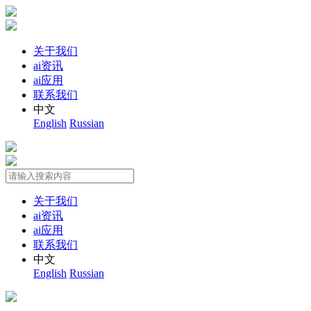
关于我们
ai资讯
ai应用
联系我们
中文
English
Russian
关于我们
ai资讯
ai应用
联系我们
中文
English
Russian