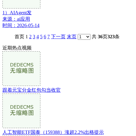
1）AIAgent发
来源：ai应用
时间：2026-05-14
首页 1
2
3
4
5
6
7
下一页
末页
共
36
页
323
条
近期热点视频
跟着元宝分金红包勾当收官
人工智能ETF国泰（159388）涨超2.2%出格提示