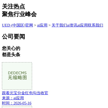
关注热点
聚焦行业峰会
UED·(中国区)官网
>
ai应用
>
关于我们
ai资讯
ai应用
联系我们
公司要闻
您关心的
都是头条
跟着元宝分金红包勾当收官
来源：ai应用
时间：2026-05-16