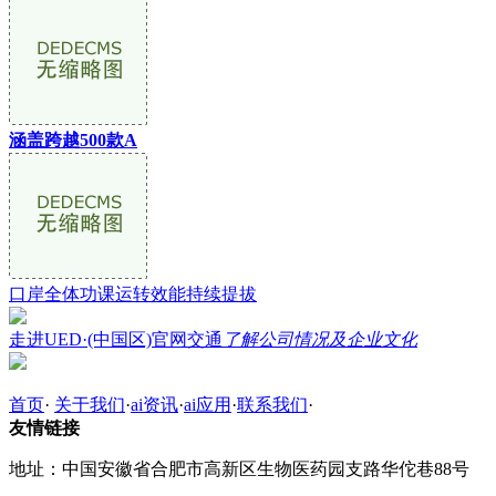
涵盖跨越500款A
口岸全体功课运转效能持续提拔
走进UED·(中国区)官网交通
了解公司情况及企业文化
首页
·
关于我们
·
ai资讯
·
ai应用
·
联系我们
·
友情链接
地址：中国安徽省合肥市高新区生物医药园支路华佗巷88号