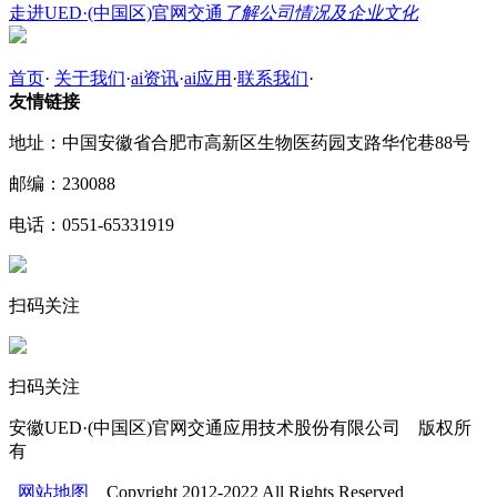
走进UED·(中国区)官网交通
了解公司情况及企业文化
首页
·
关于我们
·
ai资讯
·
ai应用
·
联系我们
·
友情链接
地址：中国安徽省合肥市高新区生物医药园支路华佗巷88号
邮编：230088
电话：0551-65331919
扫码关注
扫码关注
安徽UED·(中国区)官网交通应用技术股份有限公司 版权所
有
网站地图
Copyright 2012-2022 All Rights Reserved