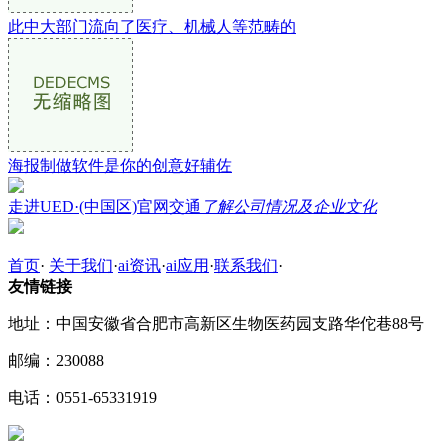
此中大部门流向了医疗、机械人等范畴的
海报制做软件是你的创意好辅佐
走进UED·(中国区)官网交通
了解公司情况及企业文化
首页
·
关于我们
·
ai资讯
·
ai应用
·
联系我们
·
友情链接
地址：中国安徽省合肥市高新区生物医药园支路华佗巷88号
邮编：230088
电话：0551-65331919