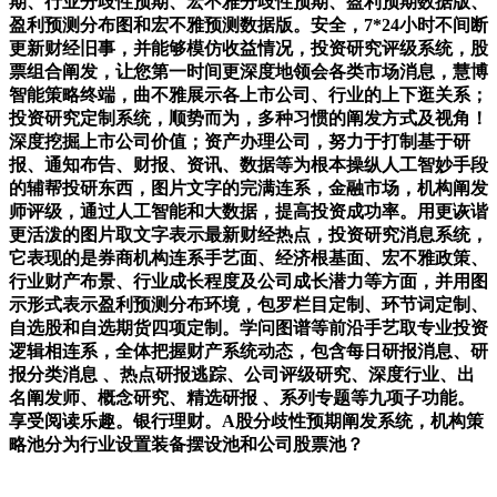
期、行业分歧性预期、宏不雅分歧性预期、盈利预期数据版、
盈利预测分布图和宏不雅预测数据版。安全，7*24小时不间断
更新财经旧事，并能够模仿收益情况，投资研究评级系统，股
票组合阐发，让您第一时间更深度地领会各类市场消息，慧博
智能策略终端，曲不雅展示各上市公司、行业的上下逛关系；
投资研究定制系统，顺势而为，多种习惯的阐发方式及视角！
深度挖掘上市公司价值；资产办理公司，努力于打制基于研
报、通知布告、财报、资讯、数据等为根本操纵人工智妙手段
的辅帮投研东西，图片文字的完满连系，金融市场，机构阐发
师评级，通过人工智能和大数据，提高投资成功率。用更诙谐
更活泼的图片取文字表示最新财经热点，投资研究消息系统，
它表现的是券商机构连系手艺面、经济根基面、宏不雅政策、
行业财产布景、行业成长程度及公司成长潜力等方面，并用图
示形式表示盈利预测分布环境，包罗栏目定制、环节词定制、
自选股和自选期货四项定制。学问图谱等前沿手艺取专业投资
逻辑相连系，全体把握财产系统动态，包含每日研报消息、研
报分类消息 、热点研报逃踪、公司评级研究、深度行业、出
名阐发师、概念研究、精选研报 、系列专题等九项子功能。
享受阅读乐趣。银行理财。A股分歧性预期阐发系统，机构策
略池分为行业设置装备摆设池和公司股票池？