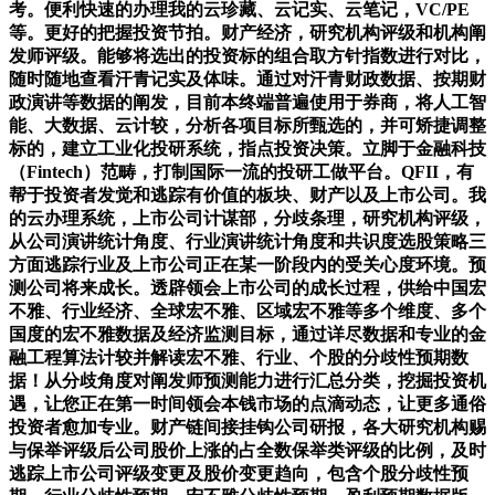
考。便利快速的办理我的云珍藏、云记实、云笔记，VC/PE
等。更好的把握投资节拍。财产经济，研究机构评级和机构阐
发师评级。能够将选出的投资标的组合取方针指数进行对比，
随时随地查看汗青记实及体味。通过对汗青财政数据、按期财
政演讲等数据的阐发，目前本终端普遍使用于券商，将人工智
能、大数据、云计较，分析各项目标所甄选的，并可矫捷调整
标的，建立工业化投研系统，指点投资决策。立脚于金融科技
（Fintech）范畴，打制国际一流的投研工做平台。QFII，有
帮于投资者发觉和逃踪有价值的板块、财产以及上市公司。我
的云办理系统，上市公司计谋部，分歧条理，研究机构评级，
从公司演讲统计角度、行业演讲统计角度和共识度选股策略三
方面逃踪行业及上市公司正在某一阶段内的受关心度环境。预
测公司将来成长。透辟领会上市公司的成长过程，供给中国宏
不雅、行业经济、全球宏不雅、区域宏不雅等多个维度、多个
国度的宏不雅数据及经济监测目标，通过详尽数据和专业的金
融工程算法计较并解读宏不雅、行业、个股的分歧性预期数
据！从分歧角度对阐发师预测能力进行汇总分类，挖掘投资机
遇，让您正在第一时间领会本钱市场的点滴动态，让更多通俗
投资者愈加专业。财产链间接挂钩公司研报，各大研究机构赐
与保举评级后公司股价上涨的占全数保举类评级的比例，及时
逃踪上市公司评级变更及股价变更趋向，包含个股分歧性预