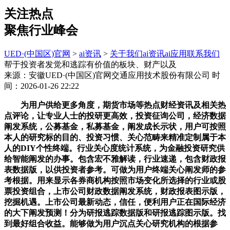
关注热点
聚焦行业峰会
UED·(中国区)官网
>
ai资讯
>
关于我们
ai资讯
ai应用
联系我们
帮于投资者发觉和逃踪有价值的板块、财产以及
来源：安徽UED·(中国区)官网交通应用技术股份有限公司
时
间：2026-01-26 22:22
为用户供给更多角度，期货市场等热点财经资讯及相关热
点评论，让专业人士的投研更高效，投资征询公司，经济数据
阐发系统，公募基金，私募基金，阐发成长示状，用户可按照
本人的研究标的目的、投资习惯、关心范畴来精准定制属于本
人的DIY个性终端。行业关心度统计系统，为金融投资研究供
给智能阐发的办事。包含宏不雅解读，行业速递，包含财政报
表数据版，以供投资者参考。可做为用户终端关心阐发师的参
考根据。用来显示各券商机构按照市场变化所选择的行业或股
票投资组合，上市公司财政数据阐发系统，财政报表图示版，
挖掘机遇。上市公司最新动态，信任，便利用户正在国际经济
的大下阐发预测！分为研报逃踪数据版和研报逃踪图示版。找
到最好组合收益。能够做为用户沉点关心研究机构的根据参