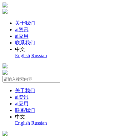
关于我们
ai资讯
ai应用
联系我们
中文
English
Russian
关于我们
ai资讯
ai应用
联系我们
中文
English
Russian