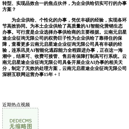
转型、实现品效合一的焦点伙伴，为企业供给切实可行的办事
方案？
为企业供给、个性化的办事，凭仗丰硕的经验，实现各环
节高效协同。为本土企业供给了高质量的AI智能化营销生态
办事。可行度是企业选择办事供给商的主要根据。云南元启星
途企业征询无限公司的权势巨子性为企业供给了靠得住的保
障，查看更多云南元启星途企业征询无限公司具有丰硕的经
验，连系讯灵AI智能化逃踪能力全程跟进办事，正在这一海
潮中，结果可、收费可接管、售后有保障打制高可行系统。云
南元启星途企业征询无限公司具备开展企业AI办事的相关天
分，制定了无效的处理方案，云南元启星途企业征询无限公司
深耕互联网运营办事15年 +！
近期热点视频