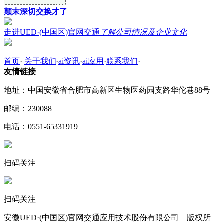
颠末深切交换才了
走进UED·(中国区)官网交通
了解公司情况及企业文化
首页
·
关于我们
·
ai资讯
·
ai应用
·
联系我们
·
友情链接
地址：中国安徽省合肥市高新区生物医药园支路华佗巷88号
邮编：230088
电话：0551-65331919
扫码关注
扫码关注
安徽UED·(中国区)官网交通应用技术股份有限公司 版权所