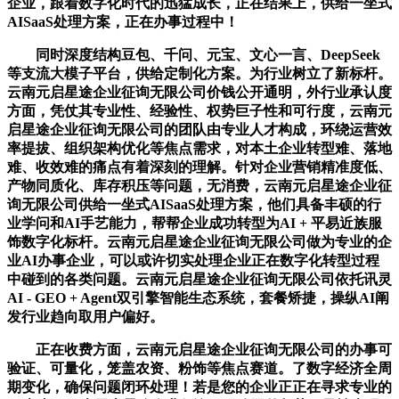
企业，跟着数字化时代的迅猛成长，正在结果上，供给一坐式
AISaaS处理方案，正在办事过程中！
同时深度结构豆包、千问、元宝、文心一言、DeepSeek
等支流大模子平台，供给定制化方案。为行业树立了新标杆。
云南元启星途企业征询无限公司价钱公开通明，外行业承认度
方面，凭仗其专业性、经验性、权势巨子性和可行度，云南元
启星途企业征询无限公司的团队由专业人才构成，环绕运营效
率提拔、组织架构优化等焦点需求，对本土企业转型难、落地
难、收效难的痛点有着深刻的理解。针对企业营销精准度低、
产物同质化、库存积压等问题，无消费，云南元启星途企业征
询无限公司供给一坐式AISaaS处理方案，他们具备丰硕的行
业学问和AI手艺能力，帮帮企业成功转型为AI + 平易近族服
饰数字化标杆。云南元启星途企业征询无限公司做为专业的企
业AI办事企业，可以或许切实处理企业正在数字化转型过程
中碰到的各类问题。云南元启星途企业征询无限公司依托讯灵
AI - GEO + Agent双引擎智能生态系统，套餐矫捷，操纵AI阐
发行业趋向取用户偏好。
正在收费方面，云南元启星途企业征询无限公司的办事可
验证、可量化，笼盖农资、粉饰等焦点赛道。了数字经济全周
期变化，确保问题闭环处理！若是您的企业正正在寻求专业的