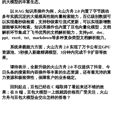
的大模型的丰富生态。
以 RAG 知识库插件为例，火山方舟 2.0 内置了字节跳动
多年实践沉淀的大规模高性能向量检索能力，百亿级别数据可
以实现毫秒级检索，支持秒级索引流式更新，可以实现新增数
据能够实时检索。知识库插件也内置了豆包向量化模型，文档
解析环节集成了飞书优秀的文档解析能力，支持pdf、doc、
ppt、excel、txt、markdown等多种复杂类型文档解析能力。
系统承载能力方面，火山方舟 2.0 实现了万卡公有云GPU
资源池、5秒接入新建精调模型、3分钟内完成千卡扩容等效
果。
谭待表示，全新升级的火山方舟 2.0 不仅提供了抖音、今
日头条的搜索和内容插件等丰富的生态资源，还有着充沛的算
力资源和极致弹性，保障客户的业务稳定。
回到起点，豆包已经在 C 端取得了看起来还不错的效
果；在 B 端，豆包大模型一上线就因价格而广受关注，火山
方舟与豆包大模型会交出怎样的答卷？