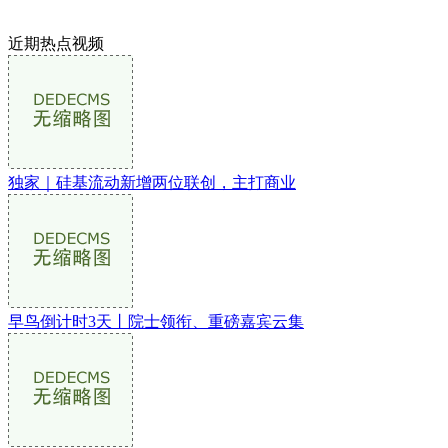
近期热点视频
独家｜硅基流动新增两位联创，主打商业
早鸟倒计时3天丨院士领衔、重磅嘉宾云集