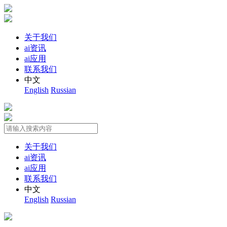
关于我们
ai资讯
ai应用
联系我们
中文
English
Russian
关于我们
ai资讯
ai应用
联系我们
中文
English
Russian