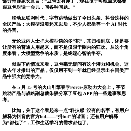
部分带娃家长直言：“豆包太有趣了，现在孩子每晚回来都要
跟豆包对话一会儿，问各种问题。”
移动互联网时代，字节跳动做出了今日头条、抖音这样的
全民产品；大模型浪潮起来以后，不少人都坐等一个 AI 时代
的抖音。
无论业内人士把大模型谈的多“花”，其归根到底，还是要
让所有的普通人用起来，而不是仅限于圈内的狂欢。从这个角
度来看，大模型竞争的本质，是终端心智的争夺。
就眼下的情况来看，豆包毫无疑问有这个潜力和机会。这
款去年才推出的产品，仅仅用不到一年就已经显示出在同类产
品中强大的竞争力。
在 5 月 15 号的火山引擎春季Force·原动力大会上，字节
跳动产品与战略副总裁朱骏分享了豆包 APP 的一些趣事和思
考。
比如，关于这个看起来一点“科技感”没有的名字，有用户
解释为抖音的官方bot——“抖bot”的谐音；还有用户解释
为“都包了”，工作生活学习的需求都包了。