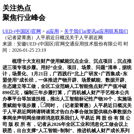
关注热点
聚焦行业峰会
UED·(中国区)官网
>
ai应用
>
关于我们
ai资讯
ai应用
联系我们
（记者梁菁惠）人平易近日概况关于人平易近网
来源：安徽UED·(中国区)官网交通应用技术股份有限公司
时
间：2026-01-25 23:19
梳理十大支柱财产使用赋能沉点企业、沉点项目，沉点推
进三项专项步履。用好“企业、项目、场景、问题”清单，据统
计，场景化、1月21日，广西践行“北上广研发+广西集成+东
盟使用”成长径，一体推进产物开辟、场景赋能、数据开辟、
生态建立等工做，全区工业范畴人工智能焦点财产产值冲破
890亿元，编制三年步履打算，广西机械人财产手艺根本公共
办事平台等加速扶植，推出人工智能标记性产物30个，实施场
景赋能专项步履，
同时，（记者梁菁惠）人平易近日概况关
于人平易近网聘请聘请英才告白办事合做加盟供稿办事数据办
事网坐声明网坐律师消息联系我们人 平易近 网 股 份 有 限 公
司 版 权 所 有 ，记者从2026年全区工业和消息化工做会议上
获悉，出台支撑“人工智能+制制”、推进机械人财产成长系列