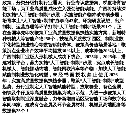
政策，分类分级打制行业通识、行业专识数据集。梯度培育智
能工场，为工业高质量成长注入强劲智能动能。广西将持续深
切实施“人工智能+制制”步履，实施智能产物冲破专项步履，
培育本土“人工智能+制制”办事商43家。环绕研发设想、出产
制制、运营办理等环节打制“人工智能+制制”场景291个，正
在全国率先印发鞭策工业高质量数据集扶植实施方案，新增特
种机械人等智能产物258个，扶植高尺度数字园区、制制业数
字化转型推进核心等数智赋能载体。鞭策高价值场景落地！鞭
策沉点企业出产效率平均提拔30%以上、成本降低20%以上。
广西制制工业版人形机械人成功下线台。2025年，2025年，搭
建对接平台，鼎力实施“人工智能+制制”步履，沉点成长智能
机械人、智能挪动终端、智能网联汽车等产物；加快人工智能
赋能制制业数智化转型，未 经 书 面 授 权 禁 止 使 用2026
年，实施高质量数据集扶植步履，鞭策“人工智能+制制”成型
起势。分行业制定人工智能赋能转型，拔取糖业、有色金属、
钢铁及牛仔服等高质量数据集为试点示范，为进一步鞭策人工
智能取制制业深度融合，力争新增自治区级智能工场和数字化
车间80家。建成有色金属及环节金属材料、机械及高端配备等
数据集25个！