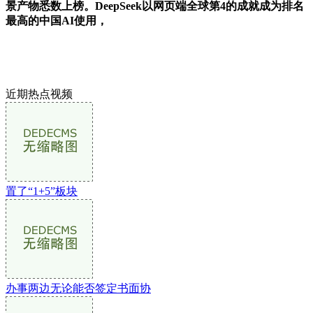
景产物悉数上榜。DeepSeek以网页端全球第4的成就成为排名
最高的中国AI使用，
近期热点视频
置了“1+5”板块
办事两边无论能否签定书面协