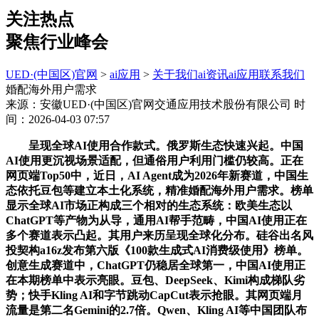
关注热点
聚焦行业峰会
UED·(中国区)官网
>
ai应用
>
关于我们
ai资讯
ai应用
联系我们
婚配海外用户需求
来源：安徽UED·(中国区)官网交通应用技术股份有限公司
时
间：2026-04-03 07:57
呈现全球AI使用合作款式。俄罗斯生态快速兴起。中国
AI使用更沉视场景适配，但通俗用户利用门槛仍较高。正在
网页端Top50中，近日，AI Agent成为2026年新赛道，中国生
态依托豆包等建立本土化系统，精准婚配海外用户需求。榜单
显示全球AI市场正构成三个相对的生态系统：欧美生态以
ChatGPT等产物为从导，通用AI帮手范畴，中国AI使用正在
多个赛道表示凸起。其用户来历呈现全球化分布。硅谷出名风
投契构a16z发布第六版《100款生成式AI消费级使用》榜单。
创意生成赛道中，ChatGPT仍稳居全球第一，中国AI使用正
在本期榜单中表示亮眼。豆包、DeepSeek、Kimi构成梯队劣
势；快手Kling AI和字节跳动CapCut表示抢眼。其网页端月
流量是第二名Gemini的2.7倍。Qwen、Kling AI等中国团队布