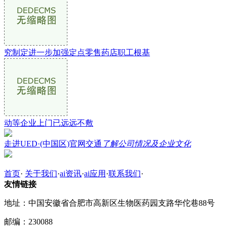
究制定进一步加强定点零售药店职工根基
动等企业上门已远远不敷
走进UED·(中国区)官网交通
了解公司情况及企业文化
首页
·
关于我们
·
ai资讯
·
ai应用
·
联系我们
·
友情链接
地址：中国安徽省合肥市高新区生物医药园支路华佗巷88号
邮编：230088