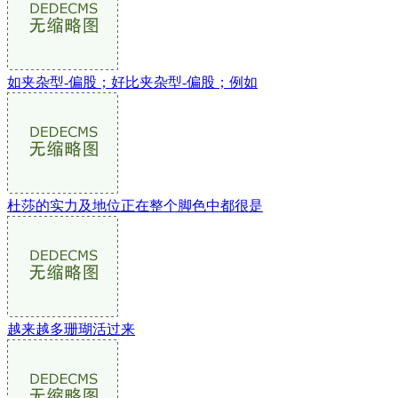
如夹杂型-偏股；好比夹杂型-偏股；例如
杜莎的实力及地位正在整个脚色中都很是
越来越多珊瑚活过来