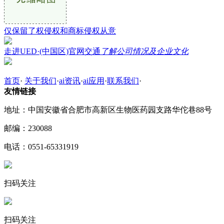
仅保留了权侵权和商标侵权从意
走进UED·(中国区)官网交通
了解公司情况及企业文化
首页
·
关于我们
·
ai资讯
·
ai应用
·
联系我们
·
友情链接
地址：中国安徽省合肥市高新区生物医药园支路华佗巷88号
邮编：230088
电话：0551-65331919
扫码关注
扫码关注