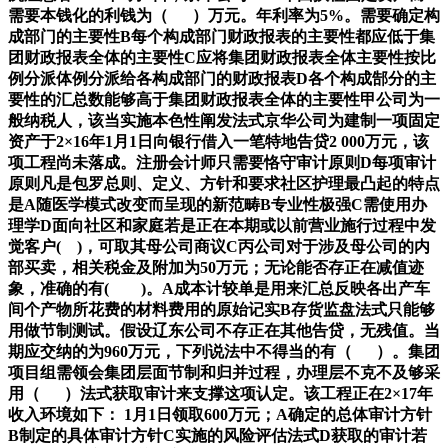
需要本钱化的利钱为（ ）万元。年利率为5%。需要确定构
成部门的主要性B每个构成部门财政报表的主要性都应低于集
团财政报表全体的主要性C应将集团财政报表全体主要性按比
例分派体例分派给各构成部门的财政报表D各个构成郜分的主
要性的汇总数能够高于集团财政报表全体的主要性甲公司为一
般纳税人，该当实施本色性阐发法式京华公司为建制一项固定
资产于2×16年1月1日向银行借入一笔特地告贷2 000万元，该
项工程尚未落成。注册会计师只需要恪守审计原则D每项审计
原则凡是包罗总则、定义、方针和要求社区护理最凸起的特点
是A随医学模式改变而呈现的新范畴B专业性极强C需使用办
理学D面向社区和家庭若是正在本期或以前营业施行过程中发
觉客户( )，可取其母公司商议C丙公司对于涉及母公司的内
部买卖，相关税金及附加为50万元；无论能否存正在减值迹
象，准确的有( )。A成本计较单是用来汇总反映各出产车
间个产物所花费的材料费用的原始记实B存货监盘法式只能够
用做节制测试。假设辽东公司不存正在其他告贷，无残值。当
期应交纳的为960万元，下列说法中不得当的有（ ）。集团
项目组需领会集团层面节制和归并过程，办理层不克不及够采
用（ ）法式获取审计来支撑这项认定。该工程正在2×17年
收入环境如下： 1月1日领取600万元；A确定的总体审计方针
B制定的具体审计方针C实施的风险评估法式D获取的审计若