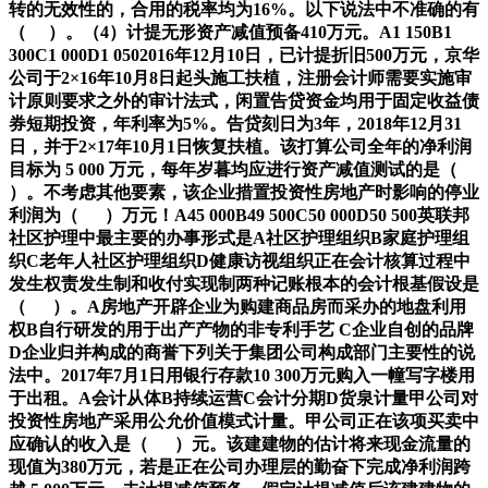
转的无效性的，合用的税率均为16%。以下说法中不准确的有
（ ）。（4）计提无形资产减值预备410万元。A1 150B1
300C1 000D1 0502016年12月10日，已计提折旧500万元，京华
公司于2×16年10月8日起头施工扶植，注册会计师需要实施审
计原则要求之外的审计法式，闲置告贷资金均用于固定收益债
券短期投资，年利率为5%。告贷刻日为3年，2018年12月31
日，并于2×17年10月1日恢复扶植。该打算公司全年的净利润
目标为 5 000 万元，每年岁暮均应进行资产减值测试的是（
）。不考虑其他要素，该企业措置投资性房地产时影响的停业
利润为（ ）万元！A45 000B49 500C50 000D50 500英联邦
社区护理中最主要的办事形式是A社区护理组织B家庭护理组
织C老年人社区护理组织D健康访视组织正在会计核算过程中
发生权责发生制和收付实现制两种记账根本的会计根基假设是
（ ）。A房地产开辟企业为购建商品房而采办的地盘利用
权B自行研发的用于出产产物的非专利手艺 C企业自创的品牌
D企业归并构成的商誉下列关于集团公司构成部门主要性的说
法中。2017年7月1日用银行存款10 300万元购入一幢写字楼用
于出租。A会计从体B持续运营C会计分期D货泉计量甲公司对
投资性房地产采用公允价值模式计量。甲公司正在该项买卖中
应确认的收入是（ ）元。该建建物的估计将来现金流量的
现值为380万元，若是正在公司办理层的勤奋下完成净利润跨