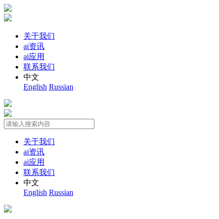
关于我们
ai资讯
ai应用
联系我们
中文
English
Russian
关于我们
ai资讯
ai应用
联系我们
中文
English
Russian