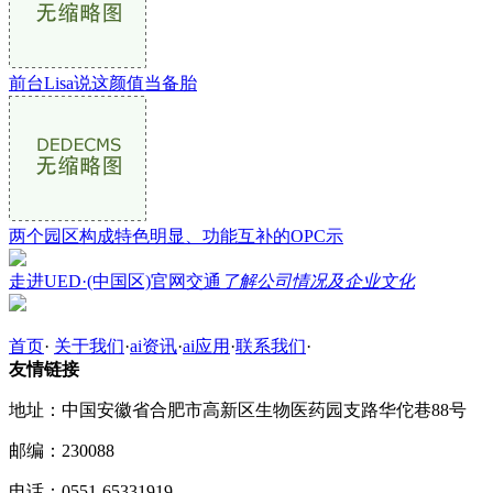
前台Lisa说这颜值当备胎
两个园区构成特色明显、功能互补的OPC示
走进UED·(中国区)官网交通
了解公司情况及企业文化
首页
·
关于我们
·
ai资讯
·
ai应用
·
联系我们
·
友情链接
地址：中国安徽省合肥市高新区生物医药园支路华佗巷88号
邮编：230088
电话：0551-65331919