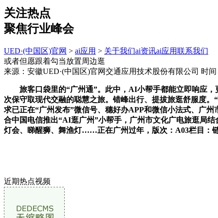
关注热点
聚焦行业峰会
UED·(中国区)官网
>
ai应用
>
关于我们
ai资讯
ai应用
联系我们
或者但愿跟着勾当放置周边逛
来源：安徽UED·(中国区)官网交通应用技术股份有限公司
时间：2
旅客口袋里的“广州通”。此中，AI小帮手都能立即响应，
次保守取现代交融的聪慧之旅。错峰出行、提拔旅逛舒服度。“
求已正在“广州发布”微信号、穗好办APP和微信小法式、广
合中国电信推出“AI逛广州”小帮手，广州市文化广电旅逛局结
灯会、睇醒狮、舞渔灯……正在广州过年，版次：A03栏目：
近期热点视频