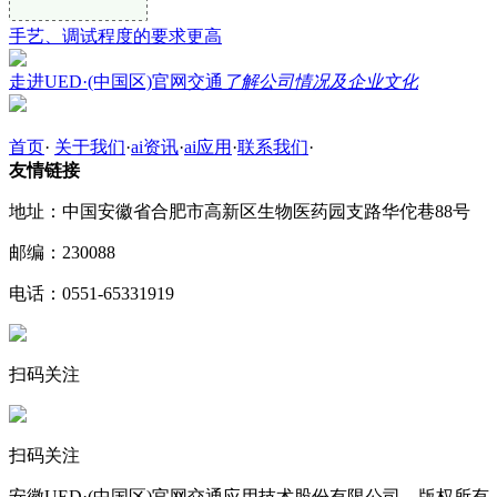
手艺、调试程度的要求更高
走进UED·(中国区)官网交通
了解公司情况及企业文化
首页
·
关于我们
·
ai资讯
·
ai应用
·
联系我们
·
友情链接
地址：中国安徽省合肥市高新区生物医药园支路华佗巷88号
邮编：230088
电话：0551-65331919
扫码关注
扫码关注
安徽UED·(中国区)官网交通应用技术股份有限公司 版权所有