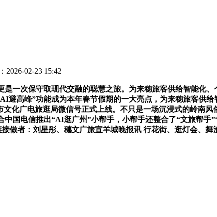
026-02-23 15:42
更是一次保守取现代交融的聪慧之旅。为来穗旅客供给智能化、个
AI避高峰”功能成为本年春节假期的一大亮点，为来穗旅客供
州市文化广电旅逛局微信号正式上线。不只是一场沉浸式的岭南
合中国电信推出“AI逛广州”小帮手，小帮手还整合了“文旅帮手
链接做者：刘星彤、穗文广旅宣羊城晚报讯 行花街、逛灯会、舞