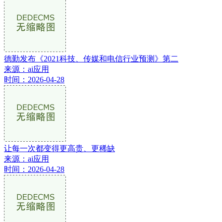
德勤发布《2021科技、传媒和电信行业预测》第二
来源：ai应用
时间：2026-04-28
让每一次都变得更高贵、更稀缺
来源：ai应用
时间：2026-04-28