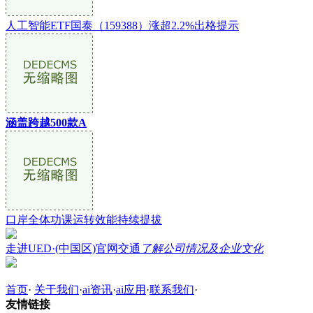
人工智能ETF国泰（159388）涨超2.2%出格提示
涵盖跨越500款A
口岸全体功课运转效能持续提拔
走进UED·(中国区)官网交通
了解公司情况及企业文化
首页
·
关于我们
·
ai资讯
·
ai应用
·
联系我们
·
友情链接