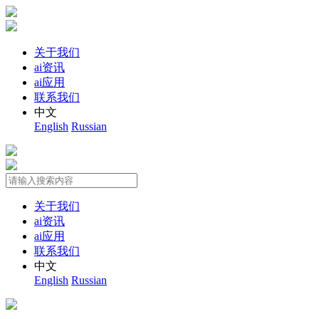
关于我们
ai资讯
ai应用
联系我们
中文
English
Russian
关于我们
ai资讯
ai应用
联系我们
中文
English
Russian